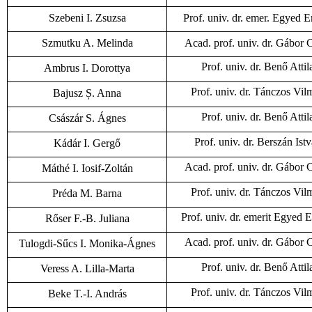
Szebeni I. Zsuzsa
Prof. univ. dr. emer. Egyed 
Szmutku A. Melinda
Acad. prof. univ. dr. Gábor C
Prof. univ. dr. Benő Attil
Ambrus I. Dorottya
Prof. univ. dr. Tánczos Vil
Bajusz Ș. Anna
Prof. univ. dr. Benő Attil
Császár S. Ágnes
Prof. univ. dr. Berszán Ist
Kádár I. Gergő
Acad. prof. univ. dr. Gábor C
Máthé I. Iosif-Zoltán
Prof. univ. dr. Tánczos Vil
Préda M. Barna
Prof. univ. dr. emerit Egyed 
Rőser F.-B. Juliana
Acad. prof. univ. dr. Gábor C
Tulogdi-Sűcs I. Monika-Ágnes
Prof. univ. dr. Benő Attil
Veress A. Lilla-Marta
Prof. univ. dr. Tánczos Vil
Beke T.-I. András