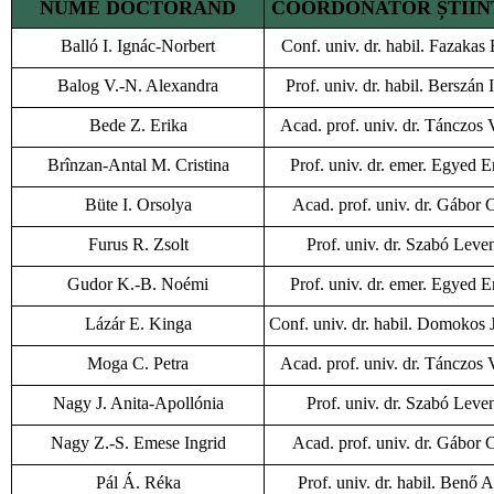
NUME DOCTORAND
COORDONATOR ȘTIIN
Balló I. Ignác-Norbert
Conf. univ. dr. habil. Fazakas
Balog V.-N. Alexandra
Prof. univ. dr. habil. Berszán 
Bede Z. Erika
Acad. prof. univ. dr. Tánczos 
Brînzan-Antal M. Cristina
Prof. univ. dr. emer. Egyed 
Büte I. Orsolya
Acad. prof. univ. dr. Gábor C
Furus R. Zsolt
Prof. univ. dr. Szabó Leve
Gudor K.-B. Noémi
Prof. univ. dr. emer. Egyed 
Lázár E. Kinga
Conf. univ. dr. habil. Domokos
Moga C. Petra
Acad. prof. univ. dr. Tánczos 
Nagy J. Anita-Apollónia
Prof. univ. dr. Szabó Leve
Nagy Z.-S. Emese Ingrid
Acad. prof. univ. dr. Gábor C
Pál Á. Réka
Prof. univ. dr. habil. Benő At