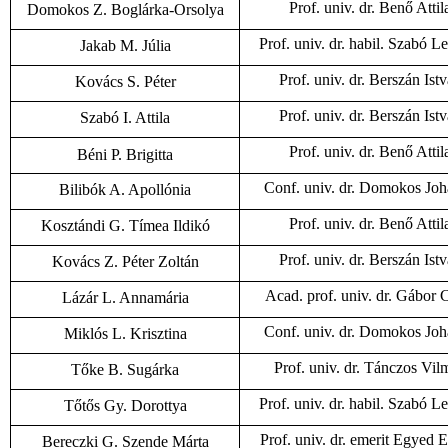
Prof. univ. dr. Benő Attil
Domokos Z. Boglárka-Orsolya
Prof. univ. dr. habil. Szabó L
Jakab M. Júlia
Prof. univ. dr. Berszán Ist
Kovács S. Péter
Prof. univ. dr. Berszán Ist
Szabó I. Attila
Prof. univ. dr. Benő Attil
Béni P. Brigitta
Conf. univ. dr. Domokos Jo
Bilibók A. Apollónia
Prof. univ. dr. Benő Attil
Kosztándi G. Tímea Ildikó
Prof. univ. dr. Berszán Ist
Kovács Z. Péter Zoltán
Acad. prof. univ. dr. Gábor C
Lázár L. Annamária
Conf. univ. dr. Domokos Jo
Miklós L. Krisztina
Prof. univ. dr. Tánczos Vil
Tőke B. Sugárka
Prof. univ. dr. habil. Szabó L
Tőtős Gy. Dorottya
Prof. univ. dr. emerit Egyed 
Bereczki G. Szende Márta