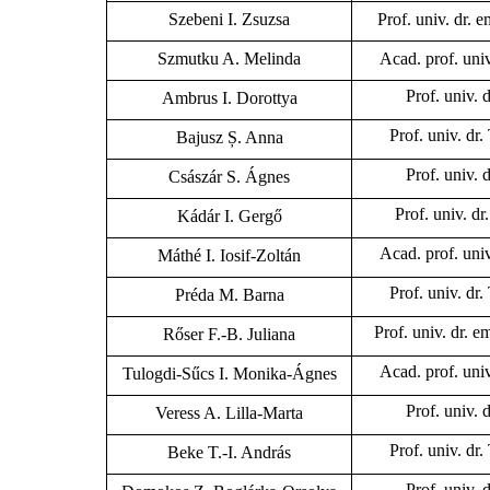
Szebeni I. Zsuzsa
Prof. univ. dr.
Szmutku A. Melinda
Acad. prof. univ
Prof. univ. 
Ambrus I. Dorottya
Prof. univ. dr
Bajusz Ș. Anna
Prof. univ. 
Császár S. Ágnes
Prof. univ. dr
Kádár I. Gergő
Acad. prof. univ
Máthé I. Iosif-Zoltán
Prof. univ. dr
Préda M. Barna
Prof. univ. dr. 
Rőser F.-B. Juliana
Acad. prof. univ
Tulogdi-Sűcs I. Monika-Ágnes
Prof. univ. 
Veress A. Lilla-Marta
Prof. univ. dr
Beke T.-I. András
Prof. univ. 