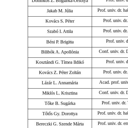
Domokos Z. Boglárka-Orsolya
Prof. univ. dr. h
Jakab M. Júlia
Prof. univ. dr
Kovács S. Péter
Prof. univ. dr
Szabó I. Attila
Prof. univ. 
Béni P. Brigitta
Conf. univ. dr
Bilibók A. Apollónia
Prof. univ. 
Kosztándi G. Tímea Ildikó
Prof. univ. dr
Kovács Z. Péter Zoltán
Acad. prof. univ
Lázár L. Annamária
Conf. univ. dr
Miklós L. Krisztina
Prof. univ. dr
Tőke B. Sugárka
Prof. univ. dr. h
Tőtős Gy. Dorottya
Prof. univ. dr. 
Bereczki G. Szende Márta