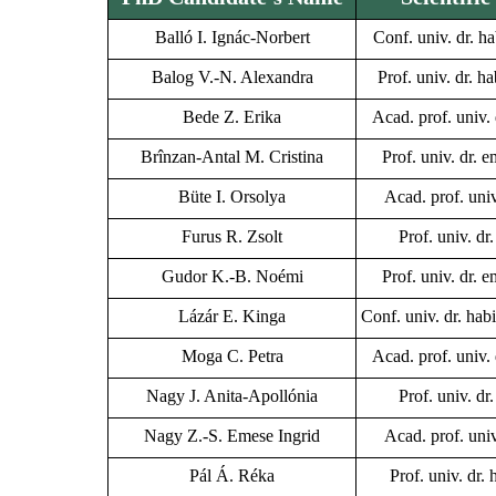
Balló I. Ignác-Norbert
Conf. univ. dr. h
Balog V.-N. Alexandra
Prof. univ. dr. h
Bede Z. Erika
Acad. prof. univ.
Brînzan-Antal M. Cristina
Prof. univ. dr.
Büte I. Orsolya
Acad. prof. univ
Furus R. Zsolt
Prof. univ. d
Gudor K.-B. Noémi
Prof. univ. dr.
Lázár E. Kinga
Conf. univ. dr. ha
Moga C. Petra
Acad. prof. univ.
Nagy J. Anita-Apollónia
Prof. univ. d
Nagy Z.-S. Emese Ingrid
Acad. prof. univ
Pál Á. Réka
Prof. univ. dr. 