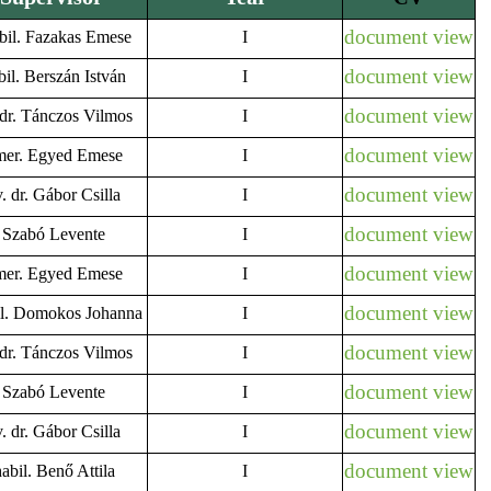
document view
abil. Fazakas Emese
I
document view
abil. Berszán István
I
document view
 dr. Tánczos Vilmos
I
document view
 emer. Egyed Emese
I
document view
. dr. Gábor Csilla
I
document view
r. Szabó Levente
I
document view
 emer. Egyed Emese
I
document view
bil. Domokos Johanna
I
document view
 dr. Tánczos Vilmos
I
document view
r. Szabó Levente
I
document view
. dr. Gábor Csilla
I
document view
habil. Benő Attila
I