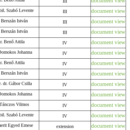
document view
III
abil. Szabó Levente
document view
III
. Berszán István
document view
III
. Berszán István
document view
III
dr. Benő Attila
document view
IV
. Domokos Johanna
document view
IV
dr. Benő Attila
document view
IV
. Berszán István
document view
IV
. dr. Gábor Csilla
document view
IV
. Domokos Johanna
document view
IV
. Tánczos Vilmos
document view
IV
abil. Szabó Levente
document view
IV
emerit Egyed Emese
document view
extension