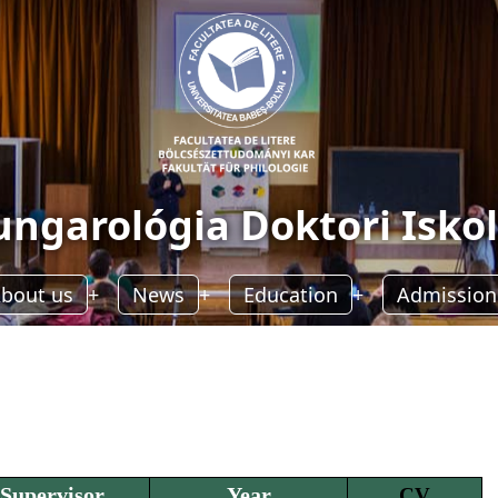
ngarológia Doktori Isko
bout us
News
Education
Admission
 Supervisor
Year
CV