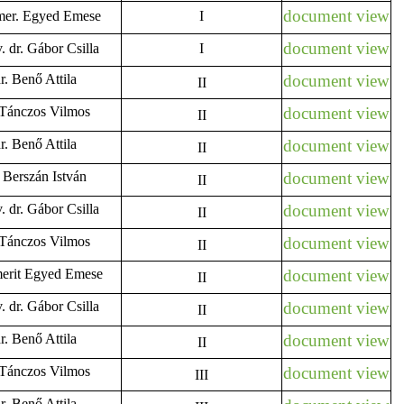
document view
 emer. Egyed Emese
I
document view
. dr. Gábor Csilla
I
dr. Benő Attila
document view
II
. Tánczos Vilmos
document view
II
dr. Benő Attila
document view
II
. Berszán István
document view
II
. dr. Gábor Csilla
document view
II
. Tánczos Vilmos
document view
II
emerit Egyed Emese
document view
II
. dr. Gábor Csilla
document view
II
dr. Benő Attila
document view
II
. Tánczos Vilmos
document view
III
dr. Benő Attila