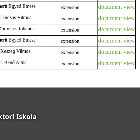
emerit Egyed Emese
document view
extension
. Tánczos Vilmos
document view
extension
. Domokos Johanna
document view
extension
emerit Egyed Emese
document view
extension
r. Keszeg Vilmos
document view
extension
dr. Benő Attila
document view
extension
tori Iskola