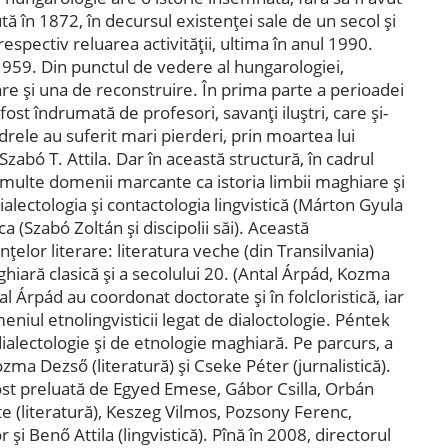
tă în 1872, în decursul existenţei sale de un secol şi
respectiv reluarea activităţii, ultima în anul 1990.
 1959. Din punctul de vedere al hungarologiei,
re şi una de reconstruire. În prima parte a perioadei
fost îndrumată de profesori, savanţi iluştri, care şi-
drele au suferit mari pierderi, prin moartea lui
zabó T. Attila. Dar în această structură, în cadrul
i multe domenii marcante ca istoria limbii maghiare şi
 dialectologia şi contactologia lingvistică (Márton Gyula
istica (Szabó Zoltán şi discipolii săi). Această
nţelor literare: literatura veche (din Transilvania)
ghiară clasică şi a secolului 20. (Antal Árpád, Kozma
al Árpád au coordonat doctorate şi în folcloristică, iar
niul etnolingvisticii legat de dialoctologie. Péntek
ialectologie şi de etnologie maghiară. Pe parcurs, a
ma Dezső (literatură) şi Cseke Péter (jurnalistică).
ost preluată de Egyed Emese, Gábor Csilla, Orbán
 (literatură), Keszeg Vilmos, Pozsony Ferenc,
şi Benő Attila (lingvistică). Pînă în 2008, directorul