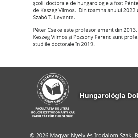
şcolii doctorale de hungarologie a fost Pént
de Keszeg Vilmos. Din toamna anului 2022 di
Szabó T. Levente.
Péter Cseke este profesor emerit din 2013, P
Keszeg Vilmos și Pozsony Ferenc sunt profes
studiile doctorale în 2019.
Hungarológia Dok
© 2026 Magyar Nyelv és Irodalom Szak, B