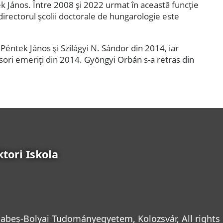
ek János. Între 2008 și 2022 urmat în această funcţie
rectorul şcolii doctorale de hungarologie este
éntek János și Szilágyi N. Sándor din 2014, iar
ori emeriți din 2014. Gyöngyi Orbán s-a retras din
tori Iskola
abeș-Bolyai Tudományegyetem, Kolozsvár, All rights 