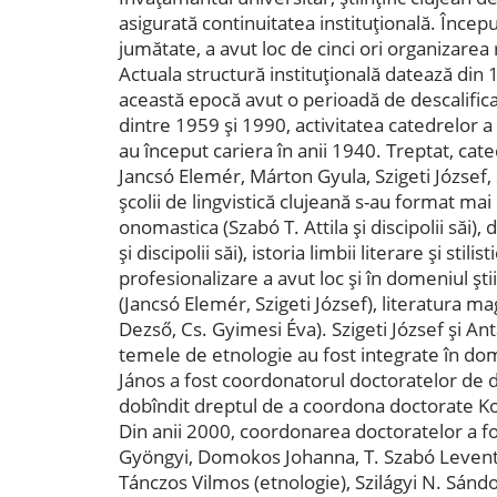
asigurată continuitatea instituţională. Începu
jumătate, a avut loc de cinci ori organizarea 
Actuala structură instituţională datează din
această epocă avut o perioadă de descalifica
dintre 1959 şi 1990, activitatea catedrelor a 
au început cariera în anii 1940. Treptat, cate
Jancsó Elemér, Márton Gyula, Szigeti József, S
şcolii de lingvistică clujeană s-au format ma
onomastica (Szabó T. Attila şi discipolii săi),
şi discipolii săi), istoria limbii literare şi stil
profesionalizare a avut loc şi în domeniul ştii
(Jancsó Elemér, Szigeti József), literatura ma
Dezső, Cs. Gyimesi Éva). Szigeti József şi Ant
temele de etnologie au fost integrate în dome
János a fost coordonatorul doctoratelor de d
dobîndit dreptul de a coordona doctorate Koz
Din anii 2000, coordonarea doctoratelor a f
Gyöngyi, Domokos Johanna, T. Szabó Levente
Tánczos Vilmos (etnologie), Szilágyi N. Sándor 