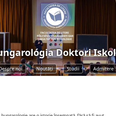
ngarológia Doktori Isko
Despre noi
Noutăți
Studii
Admitere
e hungarologie are o istorie însemnată, fără să fi avut