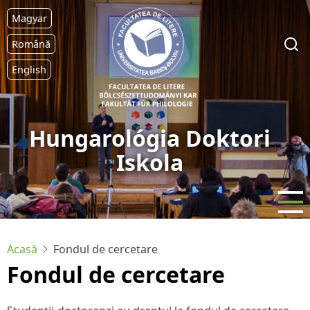
Sari
Magyar
la
conținutul
Română
principal
English
Hungarológia Doktori
Iskola
Acasă
Fondul de cercetare
Fondul de cercetare