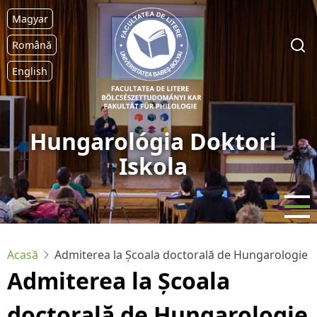
Sari
Magyar
la
conținutul
Română
principal
English
Hungarológia Doktori
Iskola
Acasă
Admiterea la Școala doctorală de Hungarologie
Admiterea la Școala
doctorală de Hungarologie