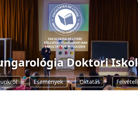
ngarológia Doktori Isko
unkról
Események
Oktatás
Felvételi