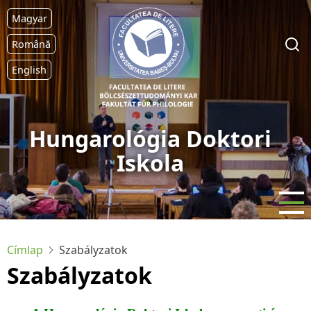
Ugrás
Magyar
a
tartalomra
Română
English
Hungarológia Doktori
Iskola
Címlap
Szabályzatok
Szabályzatok